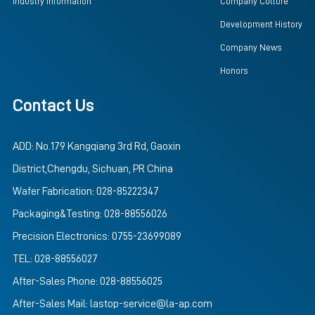
Industry Information
Company Culture
Development History
Company News
Honors
Contact Us
ADD: No.179 Kangqiang 3rd Rd, Gaoxin
District,Chengdu, Sichuan, PR China
Wafer Fabrication: 028-85222347
Packaging&Testing: 028-88556026
Precision Electronics: 0755-23699089
TEL: 028-88556027
After-Sales Phone: 028-88556025
After-Sales Mail: lastop-service@la-ap.com